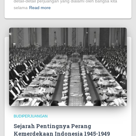
detail-detail perjuangan yang dialami oleh bangsa kita
https://presionamos.somosamigosdelatierra.org/
selama
Read more
https://lsdpc.gov.ng/
https://www.pornbaba.org/
https://reference.halotekno.id/
https://foundation.ekomikocandles.com/
https://costumers.kriarvikoncepts.com/
https://kesatuan.pafikecciagel.org/
https://kesatuan.pafikecciagel.org/
https://crown.wolschwatches.com/
https://units.foodinhardtimes.org/
BUDIPERJUANGAN
https://stock.pictureswithoutink.org/
Sejarah Pentingnya Perang
https://surface.pafitr.org/
Kemerdekaan Indonesia 1945-1949