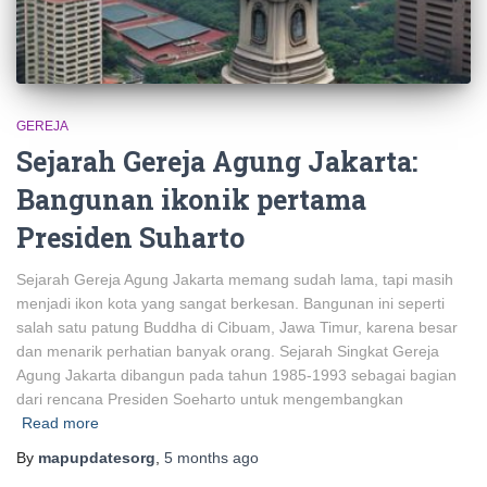
GEREJA
Sejarah Gereja Agung Jakarta:
Bangunan ikonik pertama
Presiden Suharto
Sejarah Gereja Agung Jakarta memang sudah lama, tapi masih
menjadi ikon kota yang sangat berkesan. Bangunan ini seperti
salah satu patung Buddha di Cibuam, Jawa Timur, karena besar
dan menarik perhatian banyak orang. Sejarah Singkat Gereja
Agung Jakarta dibangun pada tahun 1985-1993 sebagai bagian
dari rencana Presiden Soeharto untuk mengembangkan
Read more
By
mapupdatesorg
,
5 months
ago