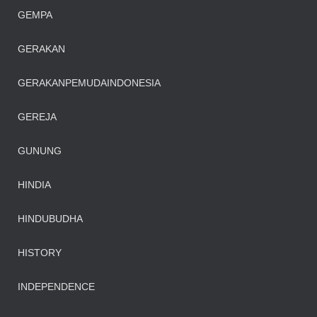
https://home.ohmspace.org/
GEMPA
GERAKAN
GERAKANPEMUDAINDONESIA
GEREJA
GUNUNG
HINDIA
HINDUBUDHA
HISTORY
INDEPENDENCE