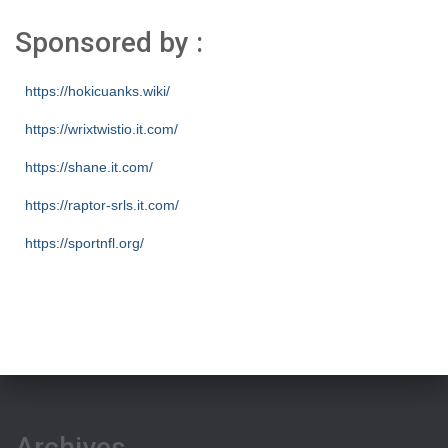
Sponsored by :
https://hokicuanks.wiki/
https://wrixtwistio.it.com/
https://shane.it.com/
https://raptor-srls.it.com/
https://sportnfl.org/
https://creative.sizevil.com/
https://ecologista.somosamigosdelatierra.org/
https://cms.diniyyah.sch.id/
https://about-us.kriarvikoncepts.com/
https://home.pafikecciagel.org/
Archives