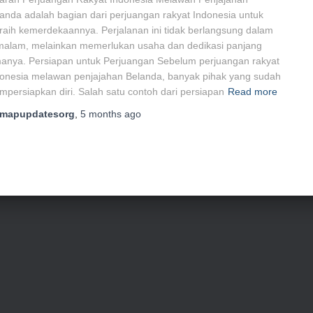
anda adalah bagian dari perjuangan rakyat Indonesia untuk
aih kemerdekaannya. Perjalanan ini tidak berlangsung dalam
malam, melainkan memerlukan usaha dan dedikasi panjang
anya. Persiapan untuk Perjuangan Sebelum perjuangan rakyat
onesia melawan penjajahan Belanda, banyak pihak yang sudah
persiapkan diri. Salah satu contoh dari persiapan
Read more
mapupdatesorg
,
5 months
ago