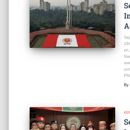
S
I
A
Se
19
an,
Nam
asi
unt
PNI
By
KE
S