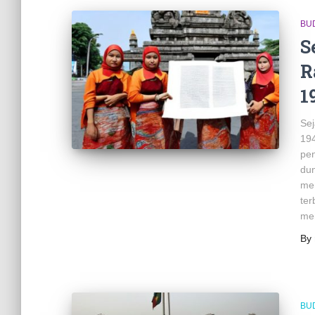
BU
S
R
1
Sej
194
pen
dun
men
ter
me
By
BU