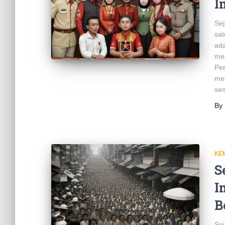
I
Sej
sat
ada
mel
Pe
mer
se
By
KE
S
I
B
Sej