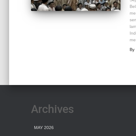
Bel
mer
se
lam
Ind
mem
By
Archives
MAY 2026