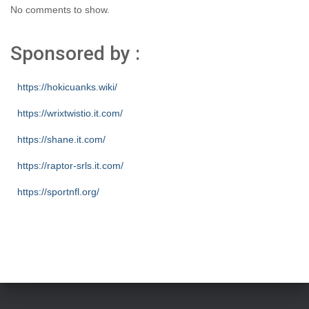
No comments to show.
Sponsored by :
https://hokicuanks.wiki/
https://wrixtwistio.it.com/
https://shane.it.com/
https://raptor-srls.it.com/
https://sportnfl.org/
https://creative.sizevil.com/
https://ecologista.somosamigosdelatierra.org/
https://cms.diniyyah.sch.id/
https://about-us.kriarvikoncepts.com/