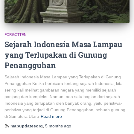
FORGOTTEN
Sejarah Indonesia Masa Lampau
yang Terlupakan di Gunung
Penangguhan
Sejarah Indonesia Masa Lampau yang Terlupakan di Gunung
Penangguhan Ketika berbicara tentang sejarah Indonesia, kita
sering kali melihat gambaran negara yang memiliki sejarah
panjang dan kompleks. Namun, ada satu bagian dari sejarah
Indonesia yang terlupakan oleh banyak orang, yaitu peristiwa-
peristiwa yang terjadi di Gunung Penangguhan, sebuah gunung
di Sumatera Utara
Read more
By
mapupdatesorg
,
5 months
ago