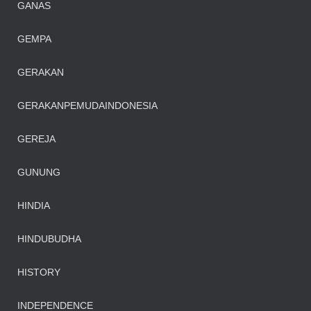
GANAS
ANGKATOTO
https://home.ohmspace.org/
GEMPA
GERAKAN
GERAKANPEMUDAINDONESIA
GEREJA
GUNUNG
HINDIA
HINDUBUDHA
HISTORY
INDEPENDENCE