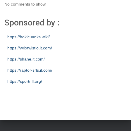
No comments to show.
Sponsored by :
https://hokicuanks.wiki/
https://wrixtwistio.it.com/
https://shane.it.com/
https://raptor-srls.it.com/
https://sportnfl.org/
https://creative.sizevil.com/
https://ecologista.somosamigosdelatierra.org/
https://cms.diniyyah.sch.id/
https://about-us.kriarvikoncepts.com/