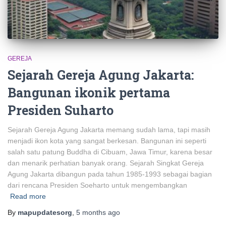
GEREJA
Sejarah Gereja Agung Jakarta:
Bangunan ikonik pertama
Presiden Suharto
Sejarah Gereja Agung Jakarta memang sudah lama, tapi masih
menjadi ikon kota yang sangat berkesan. Bangunan ini seperti
salah satu patung Buddha di Cibuam, Jawa Timur, karena besar
dan menarik perhatian banyak orang. Sejarah Singkat Gereja
Agung Jakarta dibangun pada tahun 1985-1993 sebagai bagian
dari rencana Presiden Soeharto untuk mengembangkan
Read more
By
mapupdatesorg
,
5 months
ago