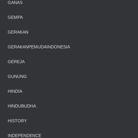
GANAS
ANGKATOTO
https://home.ohmspace.org/
GEMPA
GERAKAN
GERAKANPEMUDAINDONESIA
GEREJA
GUNUNG
HINDIA
HINDUBUDHA
HISTORY
INDEPENDENCE