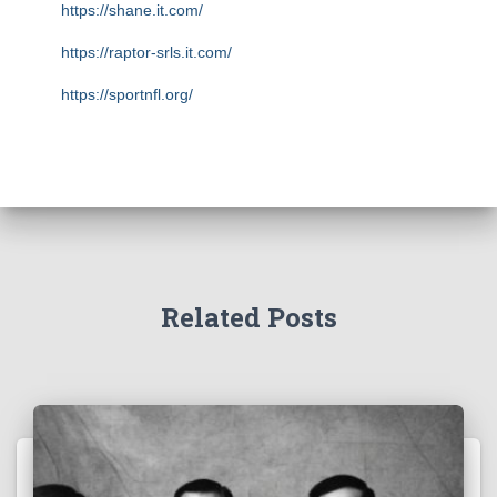
https://shane.it.com/
https://raptor-srls.it.com/
https://sportnfl.org/
https://creative.sizevil.com/
https://ecologista.somosamigosdelatierra.org/
https://cms.diniyyah.sch.id/
https://about-us.kriarvikoncepts.com/
https://home.pafikecciagel.org/
Related Posts
https://case.wolschwatches.com/
https://home.pafipckabrokanhulu.org/
https://profile.foodinhardtimes.org/
https://about.pictureswithoutink.org/