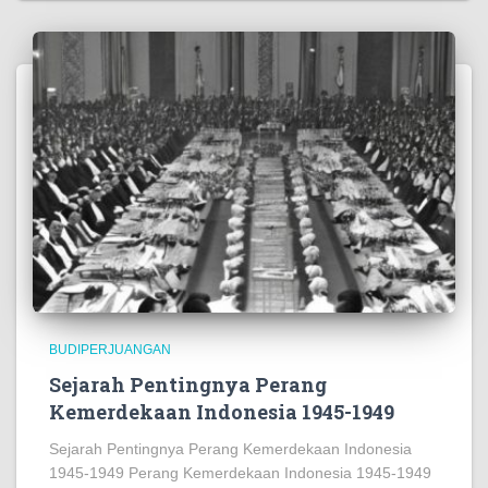
https://www.pornbaba.org/
https://reference.halotekno.id/
https://foundation.ekomikocandles.com/
https://costumers.kriarvikoncepts.com/
https://kesatuan.pafikecciagel.org/
https://kesatuan.pafikecciagel.org/
https://crown.wolschwatches.com/
https://units.foodinhardtimes.org/
BUDIPERJUANGAN
https://stock.pictureswithoutink.org/
Sejarah Pentingnya Perang
https://surface.pafitr.org/
Kemerdekaan Indonesia 1945-1949
https://home.sizevil.com/
Sejarah Pentingnya Perang Kemerdekaan Indonesia
1945-1949 Perang Kemerdekaan Indonesia 1945-1949
https://administraciones.somosamigosdelatierra.org/