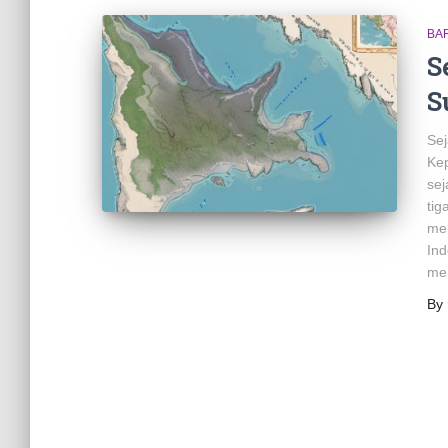
BA
S
S
Se
Kep
se
tig
mel
Ind
men
By