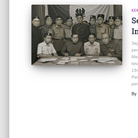
KE
S
I
Sej
pen
Mer
tet
194
Pe
pen
By