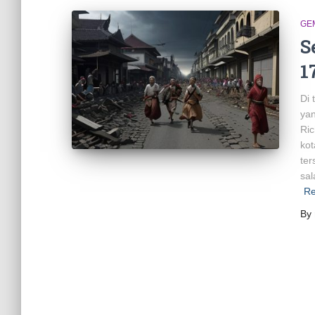
GE
S
1
Di
yan
Ric
kot
ter
sa
Re
By