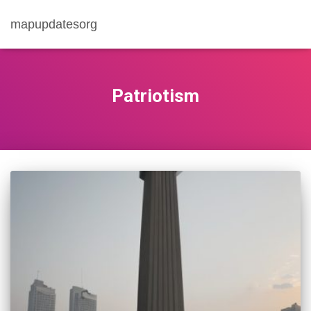
mapupdatesorg
Patriotism