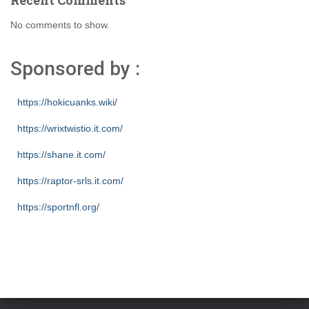
No comments to show.
Sponsored by :
https://hokicuanks.wiki/
https://wrixtwistio.it.com/
https://shane.it.com/
https://raptor-srls.it.com/
https://sportnfl.org/
https://creative.sizevil.com/
https://ecologista.somosamigosdelatierra.org/
https://cms.diniyyah.sch.id/