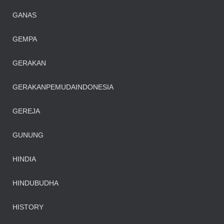
GANAS
ANGKATOTO
https://home.ohmspace.org/
GEMPA
GERAKAN
GERAKANPEMUDAINDONESIA
GEREJA
GUNUNG
HINDIA
HINDUBUDHA
HISTORY