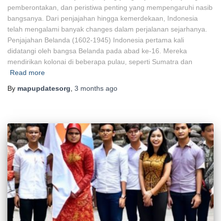
pemberontakan, dan peristiwa penting yang mempengaruhi nasib
bangsanya. Dari penjajahan hingga kemerdekaan, Indonesia
telah mengalami banyak changes dalam perjalanan sejarhanya.
Penjajahan Belanda (1602-1945) Indonesia pertama kali
didatangi oleh bangsa Belanda pada abad ke-16. Mereka
mendirikan kolonai di beberapa pulau, seperti Sumatra dan
Read more
By
mapupdatesorg
,
3 months
ago