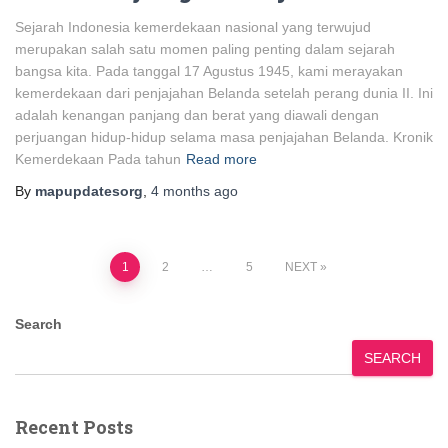
Sejarah Indonesia kemerdekaan nasional yang terwujud
merupakan salah satu momen paling penting dalam sejarah
bangsa kita. Pada tanggal 17 Agustus 1945, kami merayakan
kemerdekaan dari penjajahan Belanda setelah perang dunia II. Ini
adalah kenangan panjang dan berat yang diawali dengan
perjuangan hidup-hidup selama masa penjajahan Belanda. Kronik
Kemerdekaan Pada tahun
Read more
By
mapupdatesorg
,
4 months
ago
Posts
1
2
…
5
NEXT
pagination
Search
SEARCH
Recent Posts