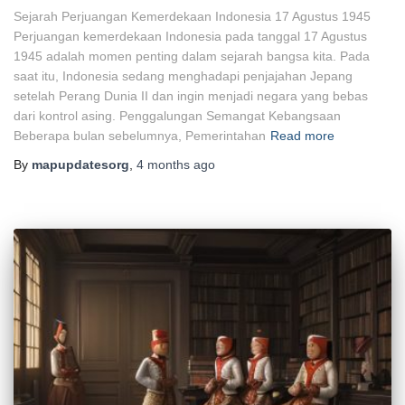
Sejarah Perjuangan Kemerdekaan Indonesia 17 Agustus 1945
Perjuangan kemerdekaan Indonesia pada tanggal 17 Agustus
1945 adalah momen penting dalam sejarah bangsa kita. Pada
saat itu, Indonesia sedang menghadapi penjajahan Jepang
setelah Perang Dunia II dan ingin menjadi negara yang bebas
dari kontrol asing. Penggalungan Semangat Kebangsaan
Beberapa bulan sebelumnya, Pemerintahan
Read more
By
mapupdatesorg
,
4 months
ago