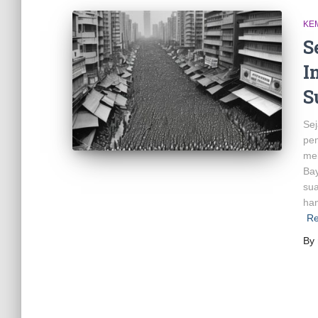
KE
S
I
S
Sej
pem
mel
Bay
sua
ham
Re
By