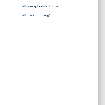
https://raptor-srls.it.com/
https://sportnfl.org/
https://creative.sizevil.com/
https://ecologista.somosamigosdelatierr
a.org/
https://cms.diniyyah.sch.id/
https://about-us.kriarvikoncepts.com/
https://home.pafikecciagel.org/
https://case.wolschwatches.com/
https://home.pafipckabrokanhulu.org/
https://profile.foodinhardtimes.org/
https://about.pictureswithoutink.org/