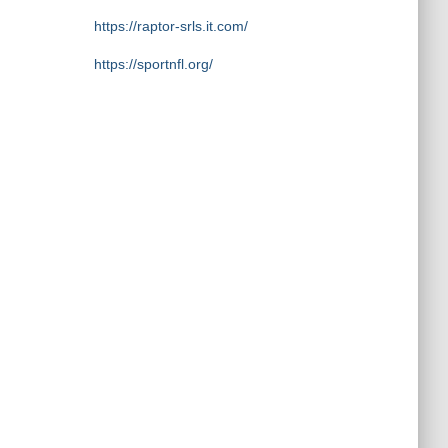
https://raptor-srls.it.com/
https://sportnfl.org/
https://creative.sizevil.com/
https://ecologista.somosamigosdelatierr
a.org/
https://cms.diniyyah.sch.id/
https://about-us.kriarvikoncepts.com/
https://home.pafikecciagel.org/
https://case.wolschwatches.com/
https://home.pafipckabrokanhulu.org/
https://profile.foodinhardtimes.org/
https://about.pictureswithoutink.org/