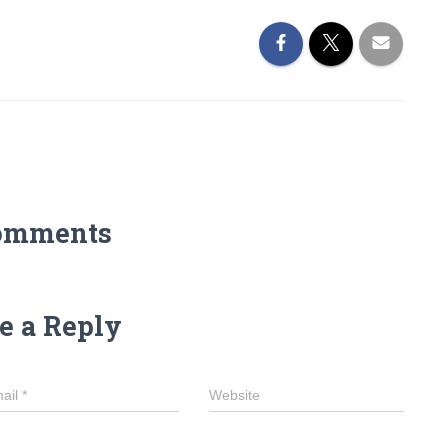
omments
e a Reply
ail
*
Website