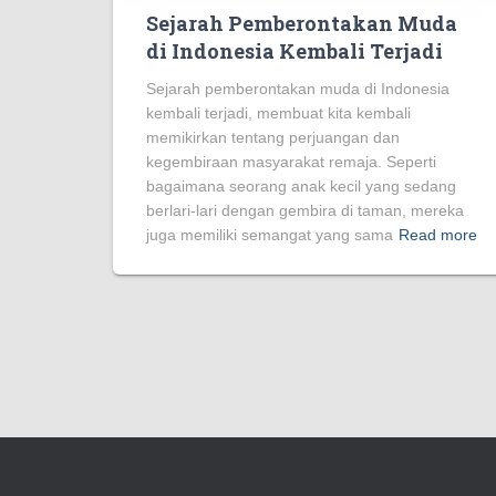
Sejarah Pemberontakan Muda
di Indonesia Kembali Terjadi
Sejarah pemberontakan muda di Indonesia
kembali terjadi, membuat kita kembali
memikirkan tentang perjuangan dan
kegembiraan masyarakat remaja. Seperti
bagaimana seorang anak kecil yang sedang
berlari-lari dengan gembira di taman, mereka
juga memiliki semangat yang sama
Read more