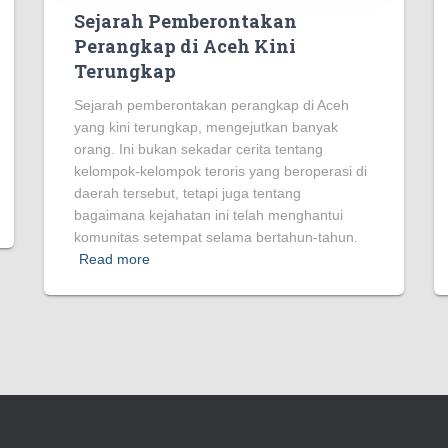
Sejarah Pemberontakan
Perangkap di Aceh Kini
Terungkap
Sejarah pemberontakan perangkap di Aceh
yang kini terungkap, mengejutkan banyak
orang. Ini bukan sekadar cerita tentang
kelompok-kelompok teroris yang beroperasi di
daerah tersebut, tetapi juga tentang
bagaimana kejahatan ini telah menghantui
komunitas setempat selama bertahun-tahun.
Read more