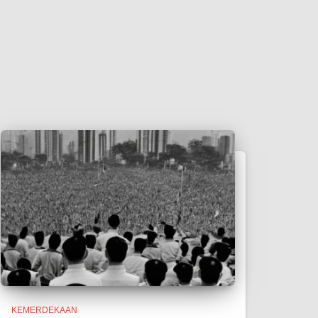
https://home.sizevil.com/
https://administraciones.somosamigosd
elatierra.org/
https://academy.halotekno.id/
https://updates.redreamproject.org/
https://contact.todaynewsstuff.com/
https://www.maison-domotique.com/
https://glass.wolschwatches.com/
https://home.foodinhardtimes.org/
https://workspace.pafitr.org/
https://ica-proj.kartografija.hr/
https://www.maison-
KEMERDEKAAN