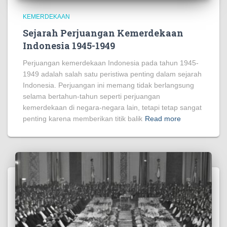
https://units.foodinhardtimes.org/
KEMERDEKAAN
https://stock.pictureswithoutink.org/
Sejarah Perjuangan Kemerdekaan
https://surface.pafitr.org/
Indonesia 1945-1949
https://home.sizevil.com/
Perjuangan kemerdekaan Indonesia pada tahun 1945-
1949 adalah salah satu peristiwa penting dalam sejarah
https://administraciones.somosamigosdelatierra.org/
Indonesia. Perjuangan ini memang tidak berlangsung
selama bertahun-tahun seperti perjuangan
https://academy.halotekno.id/
kemerdekaan di negara-negara lain, tetapi tetap sangat
https://updates.redreamproject.org/
penting karena memberikan titik balik
Read more
https://contact.todaynewsstuff.com/
https://www.maison-domotique.com/
https://glass.wolschwatches.com/
https://home.foodinhardtimes.org/
https://workspace.pafitr.org/