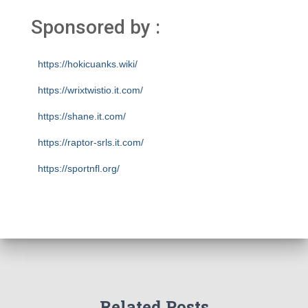
Sponsored by :
https://hokicuanks.wiki/
https://wrixtwistio.it.com/
https://shane.it.com/
https://raptor-srls.it.com/
https://sportnfl.org/
https://creative.sizevil.com/
https://ecologista.somosamigosdelatierra.org/
https://cms.diniyyah.sch.id/
https://about-us.kriarvikoncepts.com/
https://home.pafikecciagel.org/
Related Posts