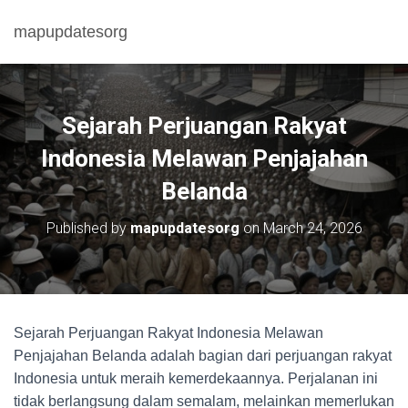
mapupdatesorg
Sejarah Perjuangan Rakyat
Indonesia Melawan Penjajahan
Belanda
Published by
mapupdatesorg
on
March 24, 2026
Sejarah Perjuangan Rakyat Indonesia Melawan
Penjajahan Belanda adalah bagian dari perjuangan rakyat
Indonesia untuk meraih kemerdekaannya. Perjalanan ini
tidak berlangsung dalam semalam, melainkan memerlukan