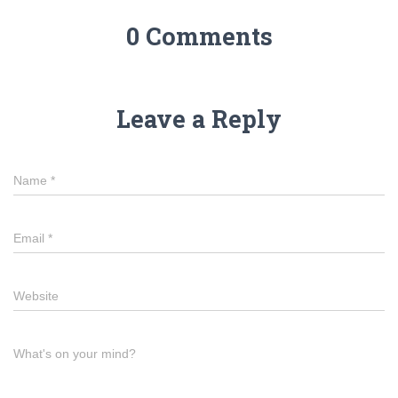
0 Comments
Leave a Reply
Name
*
Email
*
Website
What's on your mind?