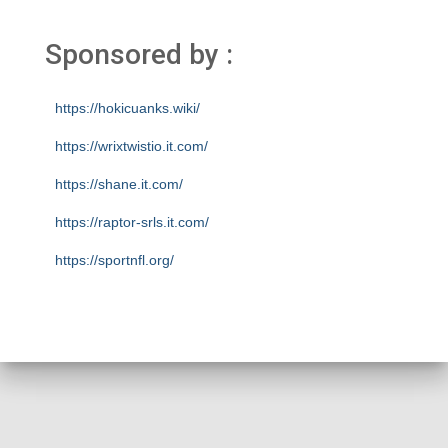
Sponsored by :
https://hokicuanks.wiki/
https://wrixtwistio.it.com/
https://shane.it.com/
https://raptor-srls.it.com/
https://sportnfl.org/
https://creative.sizevil.com/
https://ecologista.somosamigosdelatierra.org/
https://cms.diniyyah.sch.id/
https://about-us.kriarvikoncepts.com/