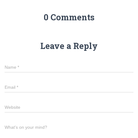
0 Comments
Leave a Reply
Name
*
Email
*
Website
What's on your mind?