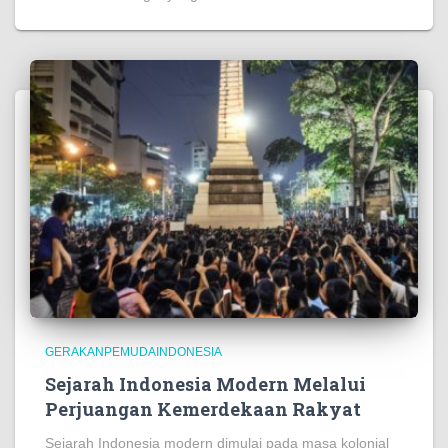
https://lsdpc.gov.ng/
https://www.pornbaba.org/
https://reference.halotekno.id/
https://foundation.ekomikocandles.com/
https://costumers.kriarvikoncepts.com/
https://kesatuan.pafikecciagel.org/
https://kesatuan.pafikecciagel.org/
https://crown.wolschwatches.com/
https://units.foodinhardtimes.org/
GERAKANPEMUDAINDONESIA
https://stock.pictureswithoutink.org/
Sejarah Indonesia Modern Melalui
https://surface.pafitr.org/
Perjuangan Kemerdekaan Rakyat
https://home.sizevil.com/
Sejarah Indonesia modern dimulai pada masa kolonial