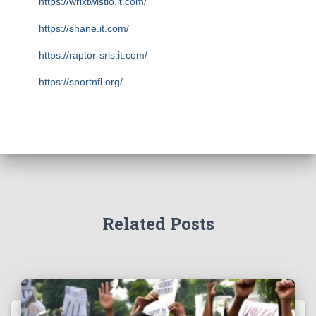
https://wrixtwistio.it.com/
https://shane.it.com/
https://raptor-srls.it.com/
https://sportnfl.org/
https://creative.sizevil.com/
https://ecologista.somosamigosdelatierra.org/
https://cms.diniyyah.sch.id/
https://about-us.kriarvikoncepts.com/
https://home.pafikecciagel.org/
Related Posts
https://case.wolschwatches.com/
https://home.pafipckabrokanhulu.org/
https://profile.foodinhardtimes.org/