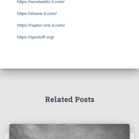
https://wrixtwistio.it.com/
https://shane.it.com/
https://raptor-srls.it.com/
https://sportnfl.org/
https://creative.sizevil.com/
https://ecologista.somosamigosdelatierra.org/
https://cms.diniyyah.sch.id/
https://about-us.kriarvikoncepts.com/
https://home.pafikecciagel.org/
Related Posts
https://case.wolschwatches.com/
https://home.pafipckabrokanhulu.org/
https://profile.foodinhardtimes.org/