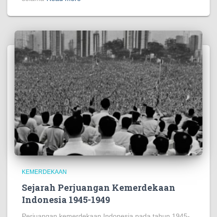
https://lsdpc.gov.ng/
https://www.pornbaba.org/
https://reference.halotekno.id/
https://foundation.ekomikocandles.com/
https://costumers.kriarvikoncepts.com/
https://kesatuan.pafikecciagel.org/
https://kesatuan.pafikecciagel.org/
https://crown.wolschwatches.com/
https://units.foodinhardtimes.org/
KEMERDEKAAN
https://stock.pictureswithoutink.org/
Sejarah Perjuangan Kemerdekaan
https://surface.pafitr.org/
Indonesia 1945-1949
https://home.sizevil.com/
Perjuangan kemerdekaan Indonesia pada tahun 1945-