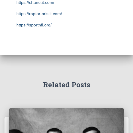
https://shane.it.com/
https://raptor-srls.it.com/
https://sportnfl.org/
https://creative.sizevil.com/
https://ecologista.somosamigosdelatierra.org/
https://cms.diniyyah.sch.id/
https://about-us.kriarvikoncepts.com/
https://home.pafikecciagel.org/
Related Posts
https://case.wolschwatches.com/
https://home.pafipckabrokanhulu.org/
https://profile.foodinhardtimes.org/
https://about.pictureswithoutink.org/