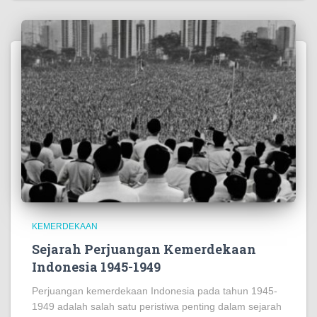
https://www.pornbaba.org/
https://reference.halotekno.id/
https://foundation.ekomikocandles.com/
https://costumers.kriarvikoncepts.com/
https://kesatuan.pafikecciagel.org/
https://kesatuan.pafikecciagel.org/
https://crown.wolschwatches.com/
https://units.foodinhardtimes.org/
KEMERDEKAAN
https://stock.pictureswithoutink.org/
Sejarah Perjuangan Kemerdekaan
https://surface.pafitr.org/
Indonesia 1945-1949
https://home.sizevil.com/
Perjuangan kemerdekaan Indonesia pada tahun 1945-
1949 adalah salah satu peristiwa penting dalam sejarah
https://administraciones.somosamigosdelatierra.org/