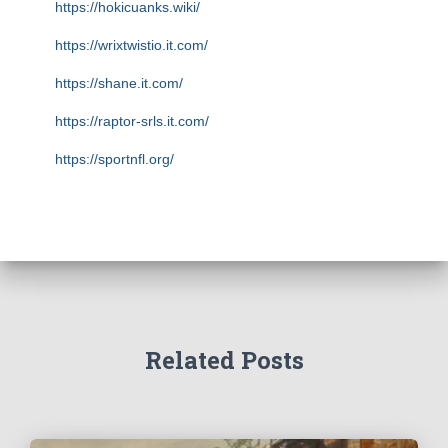
https://hokicuanks.wiki/
https://wrixtwistio.it.com/
https://shane.it.com/
https://raptor-srls.it.com/
https://sportnfl.org/
https://creative.sizevil.com/
https://ecologista.somosamigosdelatierra.org/
https://cms.diniyyah.sch.id/
https://about-us.kriarvikoncepts.com/
https://home.pafikecciagel.org/
Related Posts
https://case.wolschwatches.com/
https://home.pafipckabrokanhulu.org/