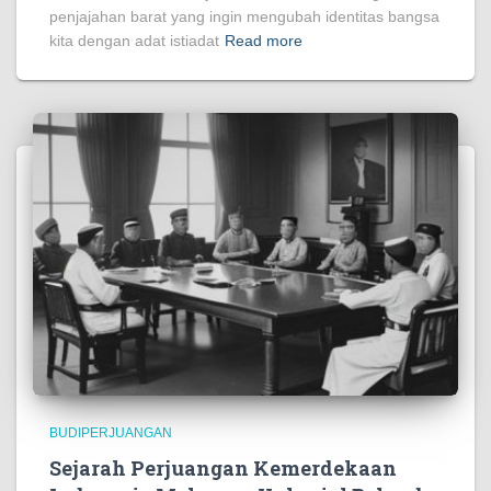
penjajahan barat yang ingin mengubah identitas bangsa
https://presionamos.somosamigosdelatierra.org/
kita dengan adat istiadat
Read more
https://lsdpc.gov.ng/
https://www.pornbaba.org/
https://reference.halotekno.id/
https://foundation.ekomikocandles.com/
https://costumers.kriarvikoncepts.com/
https://kesatuan.pafikecciagel.org/
https://kesatuan.pafikecciagel.org/
https://crown.wolschwatches.com/
https://units.foodinhardtimes.org/
BUDIPERJUANGAN
https://stock.pictureswithoutink.org/
Sejarah Perjuangan Kemerdekaan
https://surface.pafitr.org/